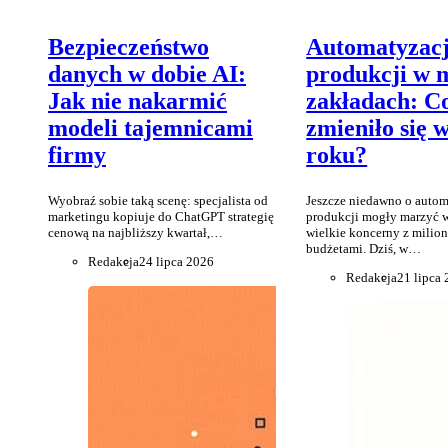
Bezpieczeństwo
Automatyzac
danych w dobie AI:
produkcji w 
Jak nie nakarmić
zakładach: C
modeli tajemnicami
zmieniło się 
firmy
roku?
Wyobraź sobie taką scenę: specjalista od
Jeszcze niedawno o autom
marketingu kopiuje do ChatGPT strategię
produkcji mogły marzyć 
cenową na najbliższy kwartał,…
wielkie koncerny z mili
budżetami. Dziś, w…
Redakcja
24 lipca 2026
Redakcja
21 lipca