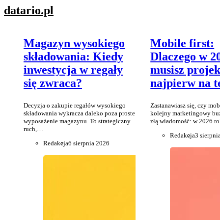
datario
.pl
Magazyn wysokiego
Mobile first:
składowania: Kiedy
Dlaczego w 20
inwestycja w regały
musisz proje
się zwraca?
najpierw na t
Decyzja o zakupie regałów wysokiego
Zastanawiasz się, czy mobi
składowania wykracza daleko poza proste
kolejny marketingowy b
wyposażenie magazynu. To strategiczny
złą wiadomość: w 2026 
ruch,…
Redakcja
3 sierpni
Redakcja
6 sierpnia 2026