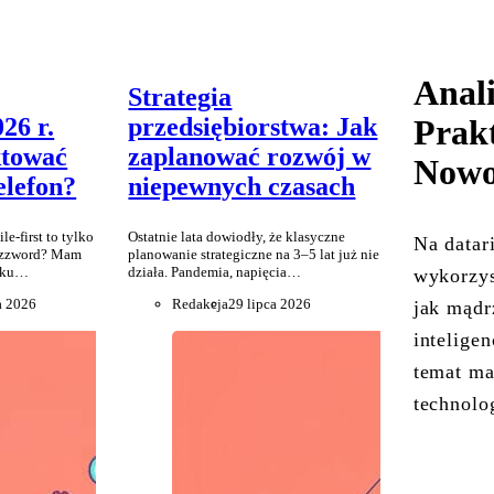
Anali
Strategia
26 r.
przedsiębiorstwa: Jak
Prak
ktować
zaplanować rozwój w
Nowoc
elefon?
niepewnych czasach
le-first to tylko
Ostatnie lata dowiodły, że klasyczne
Na datar
uzzword? Mam
planowanie strategiczne na 3–5 lat już nie
roku…
działa. Pandemia, napięcia…
wykorzys
a 2026
Redakcja
29 lipca 2026
jak mądr
intelige
temat ma
technolo