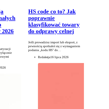
ja
HS code co to? Jak
małych
poprawnie
o
klasyfikować towary
w 2026
do odprawy celnej
Jeśli prowadzisz import lub eksport, z
pewnością spotkałeś się z wymaganiem
atyzacji
podania „kodu HS" do…
wyłącznie
onowymi
Redakcja
16 lipca 2026
 2026