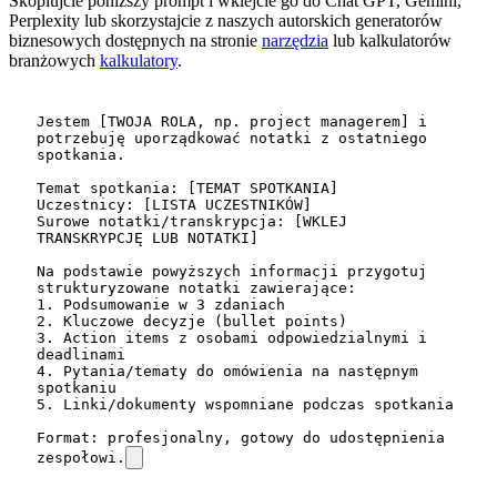
Skopiujcie poniższy prompt i wklejcie go do Chat GPT, Gemini,
Perplexity lub skorzystajcie z naszych autorskich generatorów
biznesowych dostępnych na stronie
narzędzia
lub kalkulatorów
branżowych
kalkulatory
.
Jestem [TWOJA ROLA, np. project managerem] i 
potrzebuję uporządkować notatki z ostatniego 
spotkania.

Temat spotkania: [TEMAT SPOTKANIA]

Uczestnicy: [LISTA UCZESTNIKÓW]

Surowe notatki/transkrypcja: [WKLEJ 
TRANSKRYPCJĘ LUB NOTATKI]

Na podstawie powyższych informacji przygotuj 
strukturyzowane notatki zawierające:

1. Podsumowanie w 3 zdaniach

2. Kluczowe decyzje (bullet points)

3. Action items z osobami odpowiedzialnymi i 
deadlinami

4. Pytania/tematy do omówienia na następnym 
spotkaniu

5. Linki/dokumenty wspomniane podczas spotkania

Format: profesjonalny, gotowy do udostępnienia 
zespołowi.