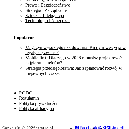
Prawo i Bezpieczeństwo
Strategia i Zarządzanie
Sztuczna Inteligencja
Technologia i Narzędzia
Popularne
Magazyn wysokiego składowania: Kiedy inwestycja w
regały się zwraca?
Mobile first: Dlaczego w 2026 r. musisz projektować
najpierw na telefon?
Strategia przedsiębiorstwa: Jak zaplanować rozwój w
niepewnych czasach
RODO
Regulamin
Polityka prywatności
Polityka afiliacyjna
Facebook
X
LinkedIn
Copyright © 2026
datario.pl