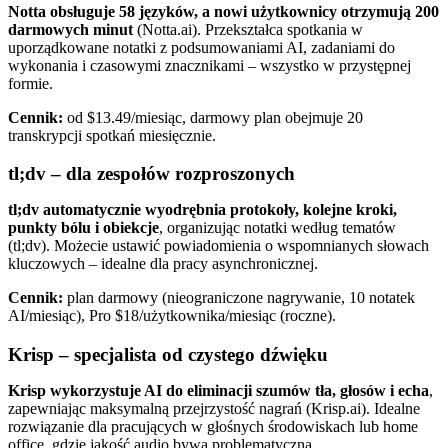
Notta obsługuje 58 języków, a nowi użytkownicy otrzymują 200
darmowych minut
(Notta.ai). Przekształca spotkania w
uporządkowane notatki z podsumowaniami AI, zadaniami do
wykonania i czasowymi znacznikami – wszystko w przystępnej
formie.
Cennik:
od $13.49/miesiąc, darmowy plan obejmuje 20
transkrypcji spotkań miesięcznie.
tl;dv – dla zespołów rozproszonych
tl;dv automatycznie wyodrębnia protokoły, kolejne kroki,
punkty bólu i obiekcje
, organizując notatki według tematów
(tl;dv). Możecie ustawić powiadomienia o wspomnianych słowach
kluczowych – idealne dla pracy asynchronicznej.
Cennik:
plan darmowy (nieograniczone nagrywanie, 10 notatek
AI/miesiąc), Pro $18/użytkownika/miesiąc (roczne).
Krisp – specjalista od czystego dźwięku
Krisp wykorzystuje AI do eliminacji szumów tła, głosów i echa
,
zapewniając maksymalną przejrzystość nagrań (Krisp.ai). Idealne
rozwiązanie dla pracujących w głośnych środowiskach lub home
office, gdzie jakość audio bywa problematyczna.