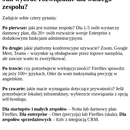
zespołu?
Zadajcie sobie cztery pytania:
Po pierwsze:
jaki jest rozmiar zespołu? Dla 1-5 osób wystarczy
darmowy plan, dla 20+ osób rozważcie wersje Enterprise z
dodatkowymi funkcjami administracyjnymi.
Po drugie:
jakie platformy konferencyjne używacie? Zoom, Google
Meet, Teams – wszystkie są obsługiwane przez topowe narzędzia,
ale zawsze warto to zweryfikować.
Po trzecie:
czy potrzebujecie wielojęzyczności? Fireflies sprawdzi
się przy 100+ językach, Otter da wam maksymalną precyzję w
angielskim.
Po czwarte:
jakie macie wymagania dotyczące prywatności? Jeśli
potrzebujecie lokalnej infrastruktury, wybierzcie rozwiązania z opcją
self-hostingu.
Dla startupów i małych zespołów
– Notta lub darmowy plan
Fireflies.
Dla enterprise
– Otter (precyzja) lub Fireflies (skala).
Dla
zespołów sprzedażowych
– tl;dv z integracją CRM.