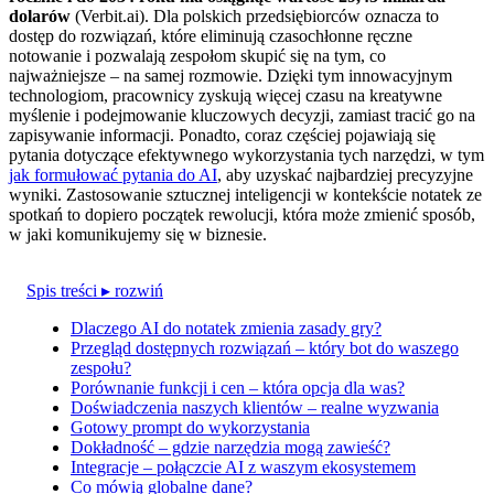
dolarów
(Verbit.ai). Dla polskich przedsiębiorców oznacza to
dostęp do rozwiązań, które eliminują czasochłonne ręczne
notowanie i pozwalają zespołom skupić się na tym, co
najważniejsze – na samej rozmowie. Dzięki tym innowacyjnym
technologiom, pracownicy zyskują więcej czasu na kreatywne
myślenie i podejmowanie kluczowych decyzji, zamiast tracić go na
zapisywanie informacji. Ponadto, coraz częściej pojawiają się
pytania dotyczące efektywnego wykorzystania tych narzędzi, w tym
jak formułować pytania do AI
, aby uzyskać najbardziej precyzyjne
wyniki. Zastosowanie sztucznej inteligencji w kontekście notatek ze
spotkań to dopiero początek rewolucji, która może zmienić sposób,
w jaki komunikujemy się w biznesie.
Spis treści
▸ rozwiń
Dlaczego AI do notatek zmienia zasady gry?
Przegląd dostępnych rozwiązań – który bot do waszego
zespołu?
Porównanie funkcji i cen – która opcja dla was?
Doświadczenia naszych klientów – realne wyzwania
Gotowy prompt do wykorzystania
Dokładność – gdzie narzędzia mogą zawieść?
Integracje – połączcie AI z waszym ekosystemem
Co mówią globalne dane?