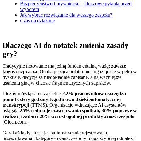
Bezpieczeństwo i prywatność – kluczowe pytania przed
wyborem
Jak wybrać rozwiązanie dla waszego zespołu?
Czas na działanie
Dlaczego AI do notatek zmienia zasady
gry?
Tradycyjne notowanie ma jedną fundamentalną wadę:
zawsze
kogoś rozprasza
. Osoba pisząca notatki nie angażuje się w pełni w
dyskusję, decyzje są niedokładnie zapisane, a najważniejsze
ustalenia giną w chaosie fragmentarycznych zapisków.
Liczby mówią same za siebie:
62% pracowników oszczędza
ponad cztery godziny tygodniowo dzięki automatycznej
transkrypcji
(TTMS). Organizacje wdrażające AI asystentów
osiągają
25% redukcję czasu trwania spotkań, 30% poprawę w
realizacji zadań i 20% wzrost ogólnej produktywności zespołu
(Glean.com).
Gdy każda dyskusja jest automatycznie rejestrowana,
przeszukiwana i kategoryzowana, zespoły mogą szybciej odnaleźć