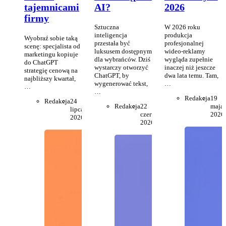
tajemnicami
AI?
2026
firmy
Sztuczna
W 2026 roku
inteligencja
produkcja
Wyobraź sobie taką
przestała być
profesjonalnej
scenę: specjalista od
luksusem dostępnym
wideo-reklamy
marketingu kopiuje
dla wybrańców. Dziś
wygląda zupełnie
do ChatGPT
wystarczy otworzyć
inaczej niż jeszcze
strategię cenową na
ChatGPT, by
dwa lata temu. Tam,
najbliższy kwartał,
wygenerować tekst,
…
…
…
Redakcja
19
Redakcja
24
Redakcja
22
maja
lipca
czerwca
2026
2026
2026