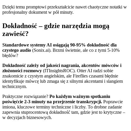
Dzięki temu promptowi przekształcicie nawet chaotyczne notatki w
profesjonalny dokument w pół minuty.
Dokładność – gdzie narzędzia mogą
zawieść?
Standardowe systemy AI osiągają 90-95% dokładność dla
czystego audio
(Sonix.ai). Brzmi świetnie, ale co z tymi 5-10%
błędów?
Dokładność zależy od jakości nagrania, akcentów mówców i
złożoności rozmowy
(ITInsightsROC). Otter AI radzi sobie
znakomicie z czystym angielskim, ale Fireflies czasami błędnie
identyfikuje mówcę lub zmaga się z silnymi akcentami i slangiem
technicznym.
Praktyczne rozwiązanie?
Po każdym ważnym spotkaniu
poświęćcie 2-3 minuty na przejrzenie transkrypcji.
Poprawcie
imiona, kluczowe terminy techniczne i liczby. To drobne zadanie
zapewnia stuprocentową dokładność tam, gdzie jest to krytyczne –
w decyzjach biznesowych.