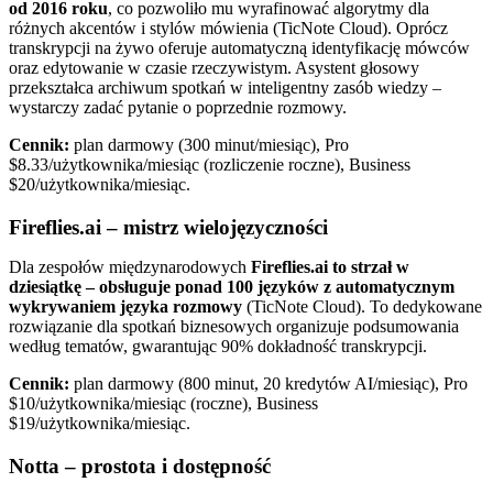
od 2016 roku
, co pozwoliło mu wyrafinować algorytmy dla
różnych akcentów i stylów mówienia (TicNote Cloud). Oprócz
transkrypcji na żywo oferuje automatyczną identyfikację mówców
oraz edytowanie w czasie rzeczywistym. Asystent głosowy
przekształca archiwum spotkań w inteligentny zasób wiedzy –
wystarczy zadać pytanie o poprzednie rozmowy.
Cennik:
plan darmowy (300 minut/miesiąc), Pro
$8.33/użytkownika/miesiąc (rozliczenie roczne), Business
$20/użytkownika/miesiąc.
Fireflies.ai – mistrz wielojęzyczności
Dla zespołów międzynarodowych
Fireflies.ai to strzał w
dziesiątkę – obsługuje ponad 100 języków z automatycznym
wykrywaniem języka rozmowy
(TicNote Cloud). To dedykowane
rozwiązanie dla spotkań biznesowych organizuje podsumowania
według tematów, gwarantując 90% dokładność transkrypcji.
Cennik:
plan darmowy (800 minut, 20 kredytów AI/miesiąc), Pro
$10/użytkownika/miesiąc (roczne), Business
$19/użytkownika/miesiąc.
Notta – prostota i dostępność