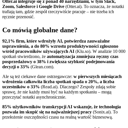
Otter.ai integruje się z ponad 40 narzędziami, w tym Slack,
Zoom, Salesforce i Google Drive
(Otter.ai). To oznacza, że notatki
trafiają tam, gdzie zespół rzeczywiście pracuje – nie trzeba ich
ręcznie przenosić.
Co mówią globalne dane?
92,1% firm, które wdrożyły AI, potwierdza zauważalne
usprawnienia, a do 80% wzrostu produktywności zgłoszono
wśród pracowników używających AI
(Klu.so). W analizie 10 000
spotkań stwierdzono, że
automatyzacja zmniejsza ręczny czas
posprzedażowy o 38% i zwiększa szybkość podejmowania
decyzji o 33%
(Glean.com).
Ale są też ciekawe dane ostrzegawcze:
w pierwszych miesiącach
wdrożenia całkowita liczba spotkań spada o 20%, a liczba
uczestników o 33%
(Read.ai). Dlaczego? Zespoły zdają sobie
sprawę, że nie każdy musi być na każdym spotkaniu – mogą
przeczytać notatki asynchronicznie.
85% użytkowników transkrypcji AI wskazuje, że technologia
pozwala im skupić się na najważniejszej pracy
(Sonix.ai). To
przełożenie oszczędności czasu na realną wartość biznesową.