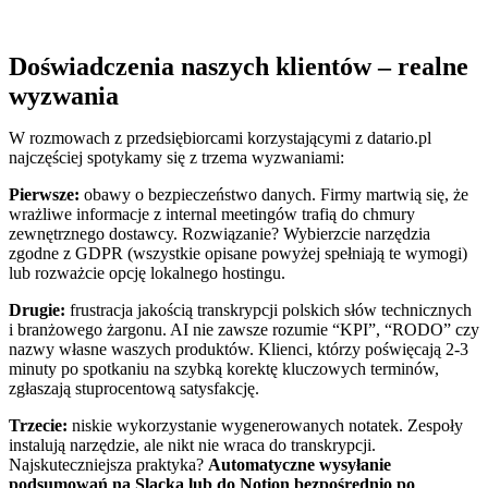
Doświadczenia naszych klientów – realne
wyzwania
W rozmowach z przedsiębiorcami korzystającymi z datario.pl
najczęściej spotykamy się z trzema wyzwaniami:
Pierwsze:
obawy o bezpieczeństwo danych. Firmy martwią się, że
wrażliwe informacje z internal meetingów trafią do chmury
zewnętrznego dostawcy. Rozwiązanie? Wybierzcie narzędzia
zgodne z GDPR (wszystkie opisane powyżej spełniają te wymogi)
lub rozważcie opcję lokalnego hostingu.
Drugie:
frustracja jakością transkrypcji polskich słów technicznych
i branżowego żargonu. AI nie zawsze rozumie “KPI”, “RODO” czy
nazwy własne waszych produktów. Klienci, którzy poświęcają 2-3
minuty po spotkaniu na szybką korektę kluczowych terminów,
zgłaszają stuprocentową satysfakcję.
Trzecie:
niskie wykorzystanie wygenerowanych notatek. Zespoły
instalują narzędzie, ale nikt nie wraca do transkrypcji.
Najskuteczniejsza praktyka?
Automatyczne wysyłanie
podsumowań na Slacka lub do Notion bezpośrednio po