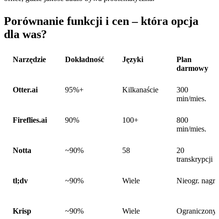
Porównanie funkcji i cen – która opcja
dla was?
Narzędzie
Dokładność
Języki
Plan
darmowy
Otter.ai
95%+
Kilkanaście
300
min/mies.
Fireflies.ai
90%
100+
800
min/mies.
Notta
~90%
58
20
transkrypcji
tl;dv
~90%
Wiele
Nieogr. nagr.
Krisp
~90%
Wiele
Ograniczony