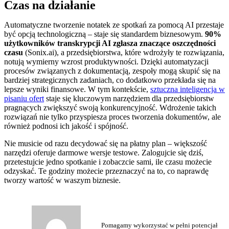
Czas na działanie
Automatyczne tworzenie notatek ze spotkań za pomocą AI przestaje
być opcją technologiczną – staje się standardem biznesowym.
90%
użytkowników transkrypcji AI zgłasza znaczące oszczędności
czasu
(Sonix.ai), a przedsiębiorstwa, które wdrożyły te rozwiązania,
notują wymierny wzrost produktywności. Dzięki automatyzacji
procesów związanych z dokumentacją, zespoły mogą skupić się na
bardziej strategicznych zadaniach, co dodatkowo przekłada się na
lepsze wyniki finansowe. W tym kontekście,
sztuczna inteligencja w
pisaniu ofert
staje się kluczowym narzędziem dla przedsiębiorstw
pragnących zwiększyć swoją konkurencyjność. Wdrożenie takich
rozwiązań nie tylko przyspiesza proces tworzenia dokumentów, ale
również podnosi ich jakość i spójność.
Nie musicie od razu decydować się na płatny plan – większość
narzędzi oferuje darmowe wersje testowe. Zalogujcie się dziś,
przetestujcie jedno spotkanie i zobaczcie sami, ile czasu możecie
odzyskać. Te godziny możecie przeznaczyć na to, co naprawdę
tworzy wartość w waszym biznesie.
Pomagamy wykorzystać w pełni potencjał