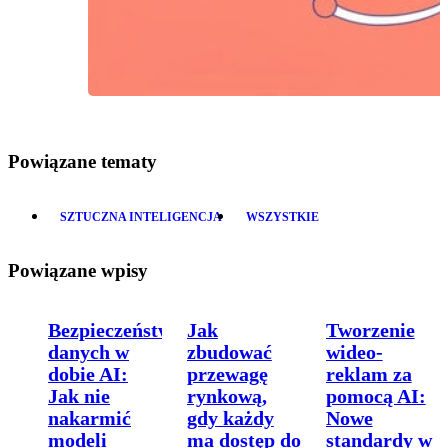
Powiązane tematy
SZTUCZNA INTELIGENCJA
WSZYSTKIE
Powiązane wpisy
Bezpieczeństwo
Jak
Tworzenie
danych w
zbudować
wideo-
dobie AI:
przewagę
reklam za
Jak nie
rynkową,
pomocą AI:
nakarmić
gdy każdy
Nowe
modeli
ma dostęp do
standardy w