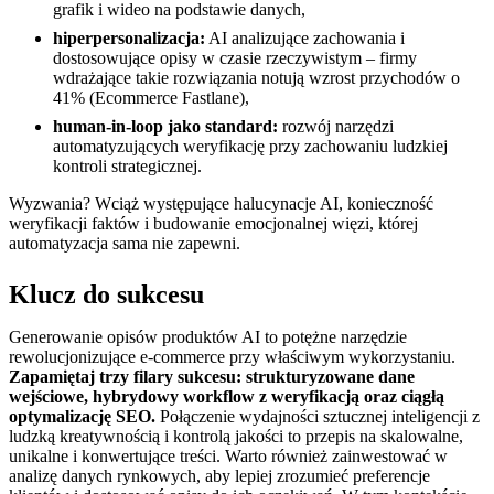
grafik i wideo na podstawie danych,
hiperpersonalizacja:
AI analizujące zachowania i
dostosowujące opisy w czasie rzeczywistym – firmy
wdrażające takie rozwiązania notują wzrost przychodów o
41% (Ecommerce Fastlane),
human-in-loop jako standard:
rozwój narzędzi
automatyzujących weryfikację przy zachowaniu ludzkiej
kontroli strategicznej.
Wyzwania? Wciąż występujące halucynacje AI, konieczność
weryfikacji faktów i budowanie emocjonalnej więzi, której
automatyzacja sama nie zapewni.
Klucz do sukcesu
Generowanie opisów produktów AI to potężne narzędzie
rewolucjonizujące e-commerce przy właściwym wykorzystaniu.
Zapamiętaj trzy filary sukcesu: strukturyzowane dane
wejściowe, hybrydowy workflow z weryfikacją oraz ciągłą
optymalizację SEO.
Połączenie wydajności sztucznej inteligencji z
ludzką kreatywnością i kontrolą jakości to przepis na skalowalne,
unikalne i konwertujące treści. Warto również zainwestować w
analizę danych rynkowych, aby lepiej zrozumieć preferencje