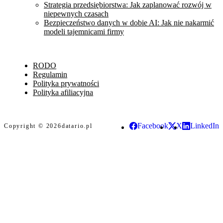
Strategia przedsiębiorstwa: Jak zaplanować rozwój w
niepewnych czasach
Bezpieczeństwo danych w dobie AI: Jak nie nakarmić
modeli tajemnicami firmy
RODO
Regulamin
Polityka prywatności
Polityka afiliacyjna
Facebook
X
LinkedIn
Copyright © 2026
datario.pl