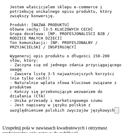
Jestem właścicielem sklepu e-commerce i 
potrzebuję unikalnego opisu produktu, który 
zwiększy konwersję.

Produkt: [NAZWA PRODUKTU]

Główne cechy: [3-5 KLUCZOWYCH CECH]

Grupa docelowa: [NP. PROFESJONALIŚCI B2B / 
RODZICE MAŁYCH DZIECI]

Ton komunikacji: [NP. PROFESJONALNY / 
PRZYJACIELSKI / INSPIRUJĄCY]

Wygeneruj opis produktu o długości 150-200 
słów, który:

- Zaczyna się od jednego zdania przyciągającego 
uwagę

- Zawiera listę 3-5 najważniejszych korzyści 
(nie tylko cech!)

- Naturalnie wplata słowa kluczowe związane z 
produktem

- Kończy się przekonującym wezwaniem do 
działania (CTA)

- Unika przesady i marketingowego szumu

- Jest napisany w języku polskim z 
uwzględnieniem polskich zwyczajów językowych
Uzupełnij pola w nawiasach kwadratowych i otrzymasz