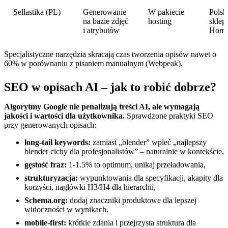
Sellastika (PL)
Generowanie
W pakiecie
Polsk
na bazie zdjęć
hosting
sklep
i atrybutów
Home
Specjalistyczne narzędzia skracają czas tworzenia opisów nawet o
60% w porównaniu z pisaniem manualnym (Webpeak).
SEO w opisach AI – jak to robić dobrze?
Algorytmy Google nie penalizują treści AI, ale wymagają
jakości i wartości dla użytkownika.
Sprawdzone praktyki SEO
przy generowanych opisach:
long-tail keywords:
zamiast „blender” wpleć „najlepszy
blender cichy dla profesjonalistów” – naturalnie w kontekście,
gęstość fraz:
1-1.5% to optimum, unikaj przeładowania,
strukturyzacja:
wypunktowania dla specyfikacji, akapity dla
korzyści, nagłówki H3/H4 dla hierarchii,
Schema.org:
dodaj znaczniki produktowe dla lepszej
widoczności w wynikach,
mobile-first:
krótkie zdania i przejrzysta struktura dla