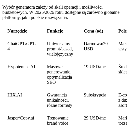
Wybór generatora zależy od skali operacji i możliwości
budżetowych. W 2025/2026 roku dostępne są zarówno globalne
platformy, jak i polskie rozwiązania:
Narzędzie
Funkcje
Cena (od)
Polec
ChatGPT/GPT-
Uniwersalny
Darmowa/20
Małe 
4
prompt-based,
USD
testy
wielojęzyczny
Hypotenuse AI
Masowe
19 USD/mc
Średn
generowanie,
sklep
optymalizacja
SEO
HIX.AI
Gwarancja
Subskrypcja
E-co
unikalności,
z du
różne formaty
asort
Jasper/Copy.ai
Trenowanie
29 USD/mc
Marki
brand voice
tożsa