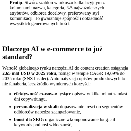
Protip
: Stwórz szablon w arkuszu kalkulacyjnym z
kolumnami: nazwa, kategoria, 3-5 najważniejszych
atrybutów, odbiorca docelowy, preferowany styl
komunikacji. To gwarantuje spójność i dokładność
wszystkich generowanych treści.
Dlaczego AI w e-commerce to już
standard?
Wartość globalnego rynku narzędzi AI do content creation osiągnęła
2,65 mld USD w 2025 roku
, rosnąc w tempie CAGR 19,69% do
2035 roku (SNS Insider). Automatyzacja opisów produktowych to
nie fanaberia, lecz źródło wymiernych korzyści:
efektywność czasowa:
tysiące opisów w kilka minut zamiast
dni copywritingu,
personalizacja w skali:
dopasowanie treści do segmentów
odbiorców napędza zaangażowanie,
boost dla SEO:
organiczne wkomponowanie long-tail
keywords podnosi widoczność,