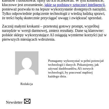
klientów i dostosować opisy do ich oczekiwań. W tym kontekście,
kluczowe jest zrozumienie,
jakie są podstawy sztucznej inteligencji
,
ponieważ pozwala to na lepsze wykorzystanie dostępnych narzędzi.
Tylko odpowiednie połączenie technologii z wiedzą ludzką sprawi,
że treści będą skutecznie przyciągać uwagę i zwiększać sprzedaż.
Zacznij małymi krokami – przetestuj gotowy prompt, wypróbuj
narzędzie w wersji darmowej, zmierz rezultaty. Dane są klarowne:
polskie sklepy wykorzystujące AI osiągają wymierne korzyści już w
pierwszych miesiącach wdrożenia.
Pomagamy wykorzystać w pełni potencjał
technologii i danych. Pokazujemy, jak
używać dashboardów, AI i nowych
technologii, by pracować mądrzej
każdego dnia.
Redakcja
Newsletter