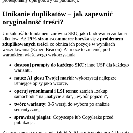
profesjonalny opis gotowy do publikacji.
Unikanie duplikatów – jak zapewnić
oryginalność treści?
Unikalność to fundament zarówno SEO, jak i budowania zaufania
klientów. Aż
29% stron e-commerce boryka się z problemem
zduplikowanych treści
, co obniża ich pozycje w wynikach
wyszukiwania (Expert Beacon). AI może to zmienić, pod
warunkiem właściwego wykorzystania:
dostosuj prompty do każdego SKU:
inne USP dla każdego
wariantu,
naucz AI głosu Twojej marki:
wykorzystaj najlepsze
istniejące opisy jako wzorce,
operuj synonimami i LSI terms:
zamień „zakup
samochodu” na „nabycie auta”, „wybór pojazdu”,
twórz warianty:
3-5 wersji do wyboru po analizie
semantycznej,
sprawdzaj plagiat:
Copyscape lub Copyleaks przed
publikacją.
Zaawansowane rozwiązania jak HIX.AI czy Hypotenuse AI bazują