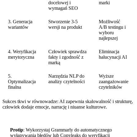
docelowej i
marki
wymagań SEO
3. Generacja
Stworzenie 3-5
Możliwość
wariantów
wersji na produkt
A/B testingu i
wyboru
najlepszej
4. Weryfikacja
Człowiek sprawdza
Eliminacja
merytoryczna
fakty i zgodność z
halucynacji AI
marką
5.
Narzędzia NLP do
Wyższe
Optymalizacja
analizy czytelności
zaangażowanie
finalna
czytelników
Sukces tkwi w równowadze: AI zapewnia skalowalność i strukturę,
człowiek dodaje emocje, narrację i niuanse kulturowe.
Protip
: Wykorzystaj Grammarly do automatycznego
wyłapywania błędów lub Copyleaks do weryfikacji