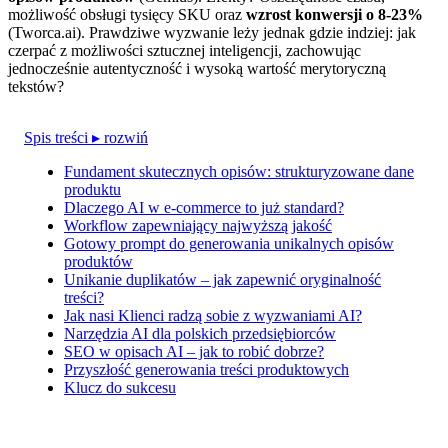
możliwość obsługi tysięcy SKU oraz
wzrost konwersji o 8-23%
(Tworca.ai). Prawdziwe wyzwanie leży jednak gdzie indziej: jak
czerpać z możliwości sztucznej inteligencji, zachowując
jednocześnie autentyczność i wysoką wartość merytoryczną
tekstów?
Spis treści
▸ rozwiń
Fundament skutecznych opisów: strukturyzowane dane
produktu
Dlaczego AI w e-commerce to już standard?
Workflow zapewniający najwyższą jakość
Gotowy prompt do generowania unikalnych opisów
produktów
Unikanie duplikatów – jak zapewnić oryginalność
treści?
Jak nasi Klienci radzą sobie z wyzwaniami AI?
Narzędzia AI dla polskich przedsiębiorców
SEO w opisach AI – jak to robić dobrze?
Przyszłość generowania treści produktowych
Klucz do sukcesu