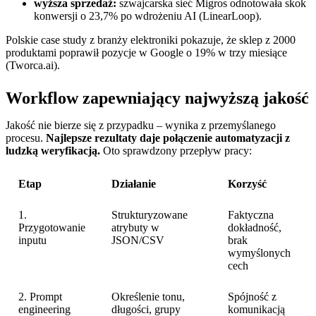
wyższa sprzedaż:
szwajcarska sieć Migros odnotowała skok
konwersji o 23,7% po wdrożeniu AI (LinearLoop).
Polskie case study z branży elektroniki pokazuje, że sklep z 2000
produktami poprawił pozycje w Google o 19% w trzy miesiące
(Tworca.ai).
Workflow zapewniający najwyższą jakość
Jakość nie bierze się z przypadku – wynika z przemyślanego
procesu.
Najlepsze rezultaty daje połączenie automatyzacji z
ludzką weryfikacją.
Oto sprawdzony przepływ pracy:
Etap
Działanie
Korzyść
1.
Strukturyzowane
Faktyczna
Przygotowanie
atrybuty w
dokładność,
inputu
JSON/CSV
brak
wymyślonych
cech
2. Prompt
Określenie tonu,
Spójność z
engineering
długości, grupy
komunikacją