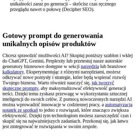
unikalności zaraz po generacji – skrócisz czas ręcznego
przeglądu nawet o połowę (Decipher SEO).
Gotowy prompt do generowania
unikalnych opisów produktów
Chcesz sprawdzić możliwości AI? Skopiuj poniższy szablon i wklej
do ChatGPT, Gemini, Perplexity lub przetestuj nasze autorskie
generatory biznesowe dostępne w sekcji
narzędzia
lub branżowe
kalkulatory
. Eksperymentując z różnymi narzędziami, możesz
odkrywać nowe pomysły i strategie, które będą wspierać rozwój
Twojego biznesu. Warto również nauczyć się,
jak tworzyć
skuteczne prompty
, aby maksymalizować efektywność generacji
treści. Dzięki temu zyskasz przewagę w wykorzystaniu sztucznej
inteligencji do swoich celów. Z pomocą nowoczesnych narzędzi AI
można wprowadzić innowacje w codziennej pracy, a
automatyzacja
notatek ze spotkań
to jedno z rozwiązań, które znacząco zwiększa
efektywność. Dzięki tym technologiom możesz zaoszczędzić czas i
skupić się na najważniejszych zadaniach. Przekonaj się, jak łatwo
jest zintegrować te rozwiązania w swoim zespole.