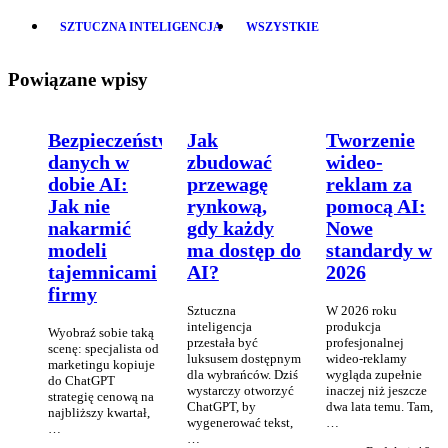
SZTUCZNA INTELIGENCJA
WSZYSTKIE
Powiązane wpisy
Bezpieczeństwo
Jak
Tworzenie
danych w
zbudować
wideo-
dobie AI:
przewagę
reklam za
Jak nie
rynkową,
pomocą AI:
nakarmić
gdy każdy
Nowe
modeli
ma dostęp do
standardy w
tajemnicami
AI?
2026
firmy
Sztuczna
W 2026 roku
inteligencja
produkcja
Wyobraź sobie taką
przestała być
profesjonalnej
scenę: specjalista od
luksusem dostępnym
wideo-reklamy
marketingu kopiuje
dla wybrańców. Dziś
wygląda zupełnie
do ChatGPT
wystarczy otworzyć
inaczej niż jeszcze
strategię cenową na
ChatGPT, by
dwa lata temu. Tam,
najbliższy kwartał,
wygenerować tekst,
…
…
…