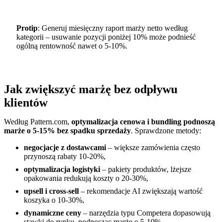
Protip
: Generuj miesięczny raport marży netto według
kategorii – usuwanie pozycji poniżej 10% może podnieść
ogólną rentowność nawet o 5-10%.
Jak zwiększyć marżę bez odpływu
klientów
Według Pattern.com,
optymalizacja cenowa i bundling podnoszą
marże o 5-15% bez spadku sprzedaży
. Sprawdzone metody:
negocjacje z dostawcami
– większe zamówienia często
przynoszą rabaty 10-20%,
optymalizacja logistyki
– pakiety produktów, lżejsze
opakowania redukują koszty o 20-30%,
upsell i cross-sell
– rekomendacje AI zwiększają wartość
koszyka o 10-30%,
dynamiczne ceny
– narzędzia typu Competera dopasowują
stawki do rynku, podnosząc marżę o 5-10%,