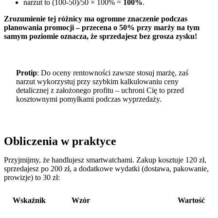
narzut to (100-50)/50 × 100% =
100%
.
Zrozumienie tej różnicy ma ogromne znaczenie podczas
planowania promocji – przecena o 50% przy marży na tym
samym poziomie oznacza, że sprzedajesz bez grosza zysku!
Protip
: Do oceny rentowności zawsze stosuj marżę, zaś
narzut wykorzystuj przy szybkim kalkulowaniu ceny
detalicznej z założonego profitu – uchroni Cię to przed
kosztownymi pomyłkami podczas wyprzedaży.
Obliczenia w praktyce
Przyjmijmy, że handlujesz smartwatchami. Zakup kosztuje 120 zł,
sprzedajesz po 200 zł, a dodatkowe wydatki (dostawa, pakowanie,
prowizje) to 30 zł:
Wskaźnik
Wzór
Wartość