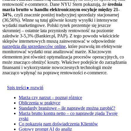
rentowność e-commerce. Dane NYU Stern pokazują, że
średnia
marża brutto w handlu elektronicznym oscyluje między 21-
34%
, czyli znacznie poniżej tradycyjnej sprzedaży stacjonarnej
(36,56%). Winne są tutaj głównie koszty wysyłki i intensywne
wydatki marketingowe. Polski rynek prezentuje się jeszcze
skromniej – ostatnie lata przyniosły rentowność na poziomie
zaledwie 3-5,3% (Bankier.pl, PAP). Z tego powodu właściciele
sklepów internetowych muszą zainwestować w odpowiednie
narzędzia dla sprzedawców online
, które pozwolą im efektywnie
monitorować wydatki oraz analizować marże. Kluczowym
elementem jest również optymalizacja procesów operacyjnych, co
może znacząco obniżyć koszty. Właściwe podejście do zarządzania
finansami i wykorzystanie nowoczesnych technologii może
znacząco wpłynąć na poprawę rentowności e-commerce.
Spis treści
▸ rozwiń
Marża czy narzut – poznaj różnicę
Obliczenia w praktyce
Standardy branżowe – ile naprawdę można zarobić?
Marża brutto kontra netto – co naprawdę zjada Twoje
zyski
Co pokazują nam doświadczenia Klientów
Gotowy prompt AI do analiz