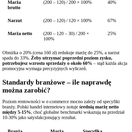
Marża
(200 – 120) / 200 × 100%
40%
brutto
Narzut
(200 – 120) / 120 × 100%
67%
Marża netto
(200 – 120 – 30) / 200 ×
25%
100%
Obniżka o 20% (cena 160 zł) redukuje marżę do 25%, a narzut
spada do 33%.
Żeby utrzymać poprzedni poziom zysku,
potrzebujesz wzrostu sprzedaży o około 60%
– stąd każda akcja
promocyjna wymaga precyzyjnych wyliczeń.
Standardy branżowe – ile naprawdę
można zarobić?
Poziom rentowności w e-commerce mocno zależy od specyfiki
branży. Polski handel internetowy notuje
średnią marżę netto
między 5-15%
, choć globalne benchmarki wskazują na przedział
10-30% jako satysfakcjonujący rezultat.
Branża
Marża
Specyfika