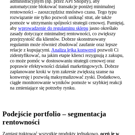
administracyjnym (np. przez API Shopify), aby
automatycznie blokować transakcje poniżej minimalnej
rentowności – zaoszczędzisz mnóstwo czasu. Tego typu
rozwiązanie nie tylko pozwoli uniknąć strat, ale także
pomoże w utrzymaniu spójności strategii cenowej. Pamiętaj,
aby
wprowadzenie do regulaminu sklepu
jasno określało
zasady dotyczące minimalnej rentowności, co zwiększy
przejrzystość dla klientów. Dobrze skonstruowany
regulamin może również zbudować zaufanie oraz lepsze
relacje z kupującymi.
Analiza lejka konwersji
pozwoli Ci
zidentyfikować, na jakim etapie klienci rezygnują z zakupu,
co może pomóc w dostosowaniu strategii cenowej oraz
poprawie efektywności działań marketingowych. Dobrze
zaplanowane kroki w tym zakresie zwiększą szanse na
konwersję i pozwolą maksymalizować zyski. Dodatkowo,
ciągłe monitorowanie wyników pomoże w szybkiej reakcji
na zmieniające się potrzeby rynku.
Podejście portfolio – segmentacja
rentowności
Zamiast traktować wszystkie produkty jednakowo,
oceń je w