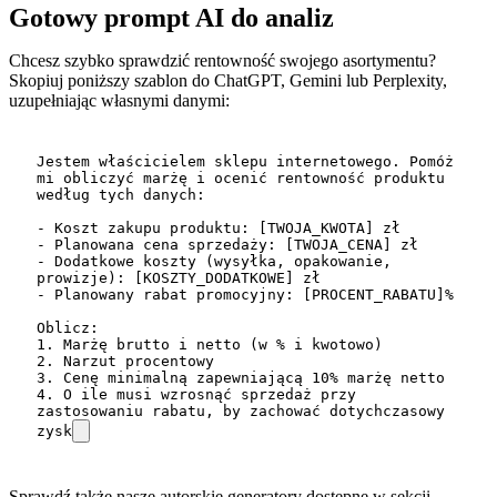
Gotowy prompt AI do analiz
Chcesz szybko sprawdzić rentowność swojego asortymentu?
Skopiuj poniższy szablon do ChatGPT, Gemini lub Perplexity,
uzupełniając własnymi danymi:
Jestem właścicielem sklepu internetowego. Pomóż 
mi obliczyć marżę i ocenić rentowność produktu 
według tych danych:

- Koszt zakupu produktu: [TWOJA_KWOTA] zł

- Planowana cena sprzedaży: [TWOJA_CENA] zł

- Dodatkowe koszty (wysyłka, opakowanie, 
prowizje): [KOSZTY_DODATKOWE] zł

- Planowany rabat promocyjny: [PROCENT_RABATU]%

Oblicz:

1. Marżę brutto i netto (w % i kwotowo)

2. Narzut procentowy

3. Cenę minimalną zapewniającą 10% marżę netto

4. O ile musi wzrosnąć sprzedaż przy 
zastosowaniu rabatu, by zachować dotychczasowy 
zysk
Sprawdź także nasze autorskie generatory dostępne w sekcji