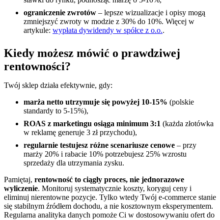
ograniczenie zwrotów
– lepsze wizualizacje i opisy mogą
zmniejszyć zwroty w modzie z 30% do 10%. Więcej w
artykule:
wypłata dywidendy w spółce z o.o.
.
Kiedy możesz mówić o prawdziwej
rentowności?
Twój sklep działa efektywnie, gdy:
marża netto utrzymuje się powyżej 10-15%
(polskie
standardy to 5-15%),
ROAS z marketingu osiąga minimum 3:1
(każda złotówka
w reklamę generuje 3 zł przychodu),
regularnie testujesz różne scenariusze cenowe
– przy
marży 20% i rabacie 10% potrzebujesz 25% wzrostu
sprzedaży dla utrzymania zysku.
Pamiętaj,
rentowność to ciągły proces, nie jednorazowe
wyliczenie
. Monitoruj systematycznie koszty, koryguj ceny i
eliminuj nierentowne pozycje. Tylko wtedy Twój e-commerce stanie
się stabilnym źródłem dochodu, a nie kosztownym eksperymentem.
Regularna analityka danych pomoże Ci w dostosowywaniu ofert do