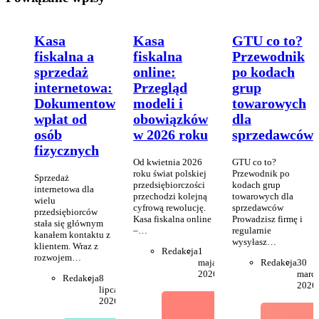
Kasa
Kasa
GTU co to?
fiskalna a
fiskalna
Przewodnik
sprzedaż
online:
po kodach
internetowa:
Przegląd
grup
Dokumentowanie
modeli i
towarowych
wpłat od
obowiązków
dla
osób
w 2026 roku
sprzedawców
fizycznych
Od kwietnia 2026
GTU co to?
roku świat polskiej
Przewodnik po
Sprzedaż
przedsiębiorczości
kodach grup
internetowa dla
przechodzi kolejną
towarowych dla
wielu
cyfrową rewolucję.
sprzedawców
przedsiębiorców
Kasa fiskalna online
Prowadzisz firmę i
stała się głównym
–…
regularnie
kanałem kontaktu z
wysyłasz…
klientem. Wraz z
Redakcja
1
rozwojem…
maja
Redakcja
30
2026
marc
Redakcja
8
2026
lipca
2026