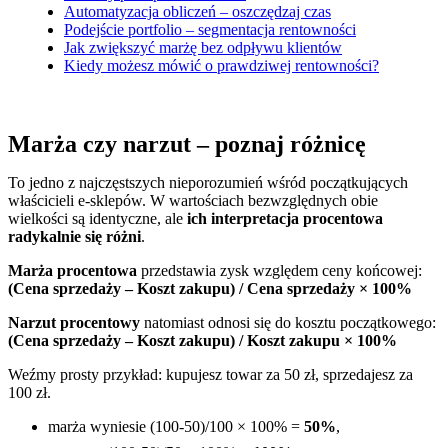
Automatyzacja obliczeń – oszczędzaj czas
Podejście portfolio – segmentacja rentowności
Jak zwiększyć marżę bez odpływu klientów
Kiedy możesz mówić o prawdziwej rentowności?
Marża czy narzut – poznaj różnicę
To jedno z najczęstszych nieporozumień wśród początkujących
właścicieli e-sklepów. W wartościach bezwzględnych obie
wielkości są identyczne, ale
ich interpretacja procentowa
radykalnie się różni
.
Marża procentowa
przedstawia zysk względem ceny końcowej:
(Cena sprzedaży – Koszt zakupu) / Cena sprzedaży × 100%
Narzut procentowy
natomiast odnosi się do kosztu początkowego:
(Cena sprzedaży – Koszt zakupu) / Koszt zakupu × 100%
Weźmy prosty przykład: kupujesz towar za 50 zł, sprzedajesz za
100 zł.
marża wyniesie (100-50)/100 × 100% =
50%
,