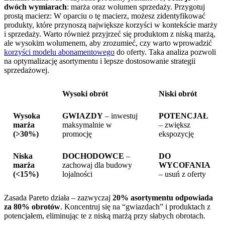
dwóch wymiarach
: marża oraz wolumen sprzedaży. Przygotuj
prostą macierz: W oparciu o tę macierz, możesz zidentyfikować
produkty, które przynoszą największe korzyści w kontekście marży
i sprzedaży. Warto również przyjrzeć się produktom z niską marżą,
ale wysokim wolumenem, aby zrozumieć, czy warto wprowadzić
korzyści modelu abonamentowego
do oferty. Taka analiza pozwoli
na optymalizację asortymentu i lepsze dostosowanie strategii
sprzedażowej.
Wysoki obrót
Niski obrót
Wysoka
GWIAZDY
– inwestuj
POTENCJAŁ
marża
maksymalnie w
– zwiększ
(>30%)
promocję
ekspozycję
Niska
DOCHODOWCE
–
DO
marża
zachowaj dla budowy
WYCOFANIA
(<15%)
lojalności
– usuń z oferty
Zasada Pareto działa – zazwyczaj
20% asortymentu odpowiada
za 80% obrotów
. Koncentruj się na “gwiazdach” i produktach z
potencjałem, eliminując te z niską marżą przy słabych obrotach.