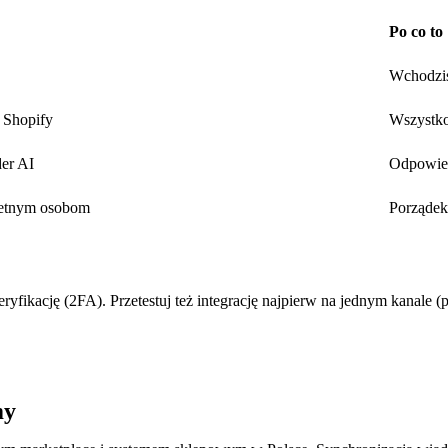
Po co to
Wchodzis
 Shopify
Wszystko
der AI
Odpowied
kretnym osobom
Porządek
fikację (2FA). Przetestuj też integrację najpierw na jednym kanale 
my