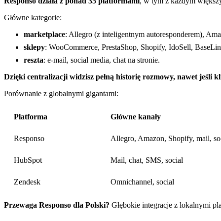
Responso działa z ponad 35 platformami
, w tym z każdym większ
Główne kategorie:
marketplace
: Allegro (z inteligentnym autoresponderem), Am
sklepy
: WooCommerce, PrestaShop, Shopify, IdoSell, BaseLin
reszta
: e-mail, social media, chat na stronie.
Dzięki centralizacji widzisz pełną historię rozmowy, nawet jeśli 
Porównanie z globalnymi gigantami:
Platforma
Główne kanały
Responso
Allegro, Amazon, Shopify, mail, so
HubSpot
Mail, chat, SMS, social
Zendesk
Omnichannel, social
Przewaga Responso dla Polski?
Głębokie integracje z lokalnymi pl