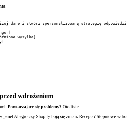
nta
izuj dane i stwórz spersonalizowaną strategię odpowiedzi:
ger]

źniona wysyłka]

]

 przed wdrożeniem
nami.
Powtarzające się problemy?
Oto lista:
 panel Allegro czy Shopify boją się zmian. Recepta? Stopniowe wdroże