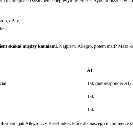
ym marketplace i systemem sklepowym w Polsce. Synchronizacja wiado
azon, eBay,
ker,
klient skakał między kanałami.
Najpierw Allegro, potem mail? Masz k
AI
cial
Tak (autoresponder AI)
Tak
Tak
atformami jak Allegro czy BaseLinker, które dla naszego e-commerce s