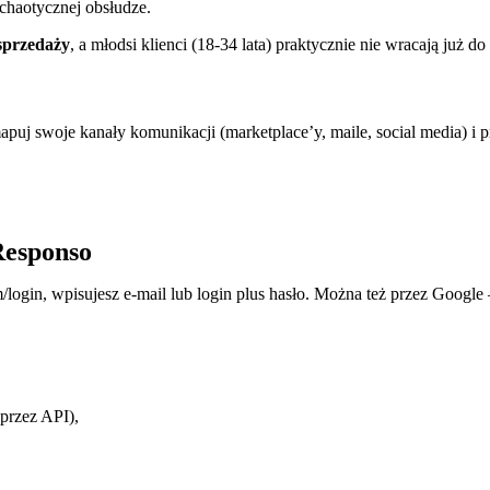
haotycznej obsłudze.
sprzedaży
, a młodsi klienci (18-34 lata) praktycznie nie wracają już d
zmapuj swoje kanały komunikacji (marketplace’y, maile, social media) i 
Responso
gin, wpisujesz e-mail lub login plus hasło. Można też przez Google – 
 przez API),