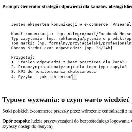
Prompt: Generator strategii odpowiedzi dla kanałów obsługi klie
Jesteś ekspertem komunikacji w e-commerce. Przeanal
Kanał komunikacji: [np. Allegro/mail/Facebook Messen
Typ zapytania: [np. reklamacja/pytanie o produkt/opó
Ton marki: [np. formalny/przyjacielski/profesjonalny
Obecny średni czas odpowiedzi: [np. 2h/24h]

Przygotuj:

1. Szablon odpowiedzi z best practices dla kanału

2. Propozycje automatyzacji dla tego typu zapytań

3. KPI do monitorowania skuteczności

4. Ryzyka i jak ich unikać
Typowe wyzwania: o czym warto wiedzieć
Setki polskich e-commerce przeszły przez wdrożenie centralizacji z 
Opór zespołu
: ludzie przyzwyczajeni do bezpośredniego logowania w
szybszy dostęp do danych).