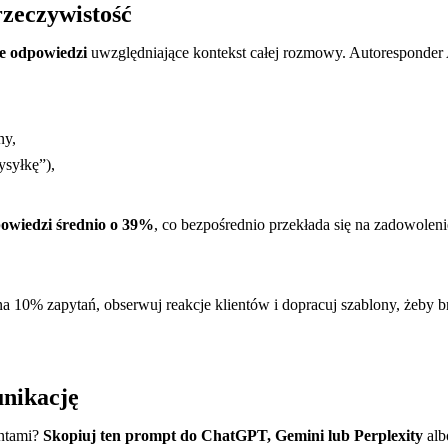
 rzeczywistość
ne odpowiedzi
uwzględniające kontekst całej rozmowy. Autoresponder A
ny,
ysyłkę”),
powiedzi średnio o 39%
, co bezpośrednio przekłada się na zadowoleni
na 10% zapytań, obserwuj reakcje klientów i dopracuj szablony, żeby br
unikację
entami?
Skopiuj ten prompt do ChatGPT, Gemini lub Perplexity
alb