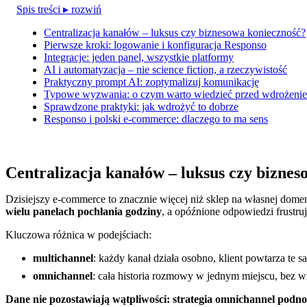
Spis treści
▸ rozwiń
Centralizacja kanałów – luksus czy biznesowa konieczność?
Pierwsze kroki: logowanie i konfiguracja Responso
Integracje: jeden panel, wszystkie platformy
AI i automatyzacja – nie science fiction, a rzeczywistość
Praktyczny prompt AI: zoptymalizuj komunikację
Typowe wyzwania: o czym warto wiedzieć przed wdrożeni
Sprawdzone praktyki: jak wdrożyć to dobrze
Responso i polski e-commerce: dlaczego to ma sens
Centralizacja kanałów – luksus czy bizne
Dzisiejszy e-commerce to znacznie więcej niż sklep na własnej dom
wielu panelach pochłania godziny
, a opóźnione odpowiedzi frustruj
Kluczowa różnica w podejściach:
multichannel
: każdy kanał działa osobno, klient powtarza t
omnichannel
: cała historia rozmowy w jednym miejscu, bez wzg
Dane nie pozostawiają wątpliwości: strategia omnichannel podno