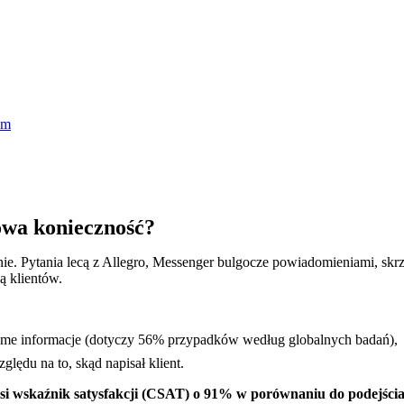
em
sowa konieczność?
enie. Pytania lecą z Allegro, Messenger bulgocze powiadomieniami, s
ą klientów.
e same informacje (dotyczy 56% przypadków według globalnych badań),
lędu na to, skąd napisał klient.
si wskaźnik satysfakcji (CSAT) o 91% w porównaniu do podejścia 