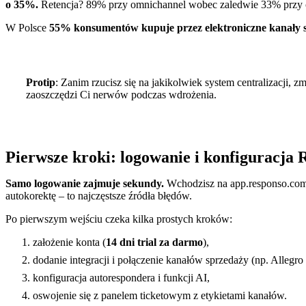
o 35%.
Retencja? 89% przy omnichannel wobec zaledwie 33% przy c
W Polsce
55% konsumentów kupuje przez elektroniczne kanały 
Protip
: Zanim rzucisz się na jakikolwiek system centralizacji, 
zaoszczędzi Ci nerwów podczas wdrożenia.
Pierwsze kroki: logowanie i konfiguracja 
Samo logowanie zajmuje sekundy.
Wchodzisz na app.responso.com/lo
autokorektę – to najczęstsze źródła błędów.
Po pierwszym wejściu czeka kilka prostych kroków:
założenie konta (
14 dni trial za darmo
),
dodanie integracji i połączenie kanałów sprzedaży (np. Allegro
konfiguracja autorespondera i funkcji AI,
oswojenie się z panelem ticketowym z etykietami kanałów.