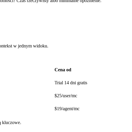
mości? Czas rzeczywisty albo minimalne opóźnienie.
ontekst w jednym widoku.
Cena od
Trial 14 dni gratis
$25/user/mc
$19/agent/mc
ą kluczowe.