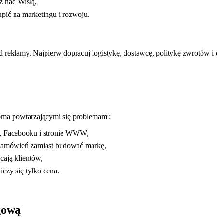
ż nad Wisłą,
upić na marketingu i rozwoju.
od reklamy. Najpierw dopracuj logistykę, dostawcę, politykę zwrotów i 
koma powtarzającymi się problemami:
e, Facebooku i stronie WWW,
 zamówień zamiast budować markę,
cają klientów,
iczy się tylko cena.
gową