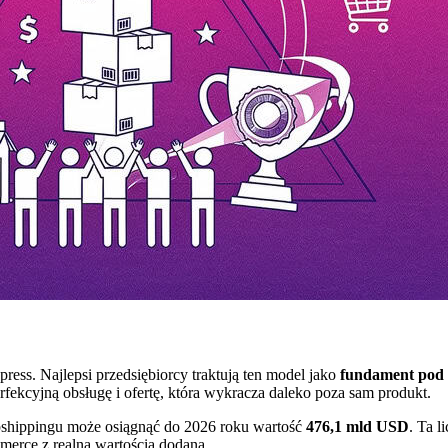
press. Najlepsi przedsiębiorcy traktują ten model jako
fundament pod
fekcyjną obsługę i ofertę, która wykracza daleko poza sam produkt.
pshippingu może osiągnąć do 2026 roku wartość
476,1 mld USD
. Ta l
merce z realną wartością dodaną.