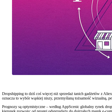
Dropshipping to dziś coś więcej niż sprzedaż tanich gadżetów z Aliex
oznacza to wybór wąskiej niszy, przemyślaną tożsamość wizualną, per
Prognozy są optymistyczne – według AppScenic globalny rynek dro
kierunek rozwoju: od prostej odsprzedaży do dojrzałych marek e-com