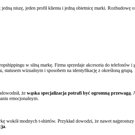
jedną niszę, jeden profil klienta i jedną obietnicę marki. Rozbudowę o
opshippingu w silną markę. Firma sprzedaje akcesoria do telefonów i ga
ylu, statusem wizualnym i sposobem na identyfikację z określoną grupą.
 udowodnił, że
wąska specjalizacja potrafi być ogromną przewagą
. 
waniu emocjonalnym.
wokół modnych t-shirtów. Przykład dowodzi, że nawet najprostszy p
cja
.