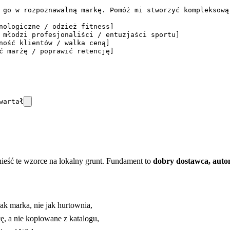
 go w rozpoznawalną markę. Pomóż mi stworzyć kompleksową 
nologiczne / odzież fitness]

 młodzi profesjonaliści / entuzjaści sportu]

ność klientów / walka ceną]

ć marżę / poprawić retencję]

wartał
enieść te wzorce na lokalny grunt. Fundament to
dobry dostawca, auto
ak marka, nie jak hurtownia,
ę, a nie kopiowane z katalogu,