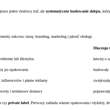
przez jeden viralowy traf, ale
systematyczne budowanie sklepu
, któ
menty sukcesu: niszę, branding, marketing i jakość obsługi.
Dlaczego t
oblemie lub lifestyleu
łatwiej o 
rony po opakowania
budowały z
influencerów i płatne reklamy
zwiększały
zwroty i terminowe dostawy
poprawiały
u
czy
private label
. Pierwszy zakłada własne opakowania i etykiety, 