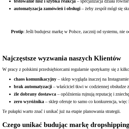
testowanie nisz i szybka reakcja
– specjalizacja działa równie
automatyzacja zamówień i obsługi
– żeby zespół mógł się sk
Protip
: Jeśli budujesz markę w Polsce, zacznij od systemu, nie 
Najczęstsze wyzwania naszych Klientów
W pracy z polskimi przedsiębiorcami regularnie spotykamy się z kil
chaos komunikacyjny
– sklep wygląda inaczej na Instagrami
brak automatyzacji
– właściciel tkwi w codziennej obsłudze
źle dobrany dostawca
– opóźnienia rujnują reputację i zniechę
zero wyróżnika
– sklep oferuje to samo co konkurencja, więc l
Te pułapki warto znać i unikać już na etapie planowania strategii.
Czego unikać budując markę dropshippin