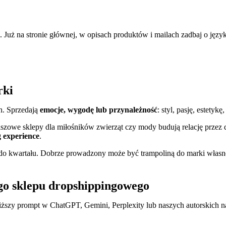
 Już na stronie głównej, w opisach produktów i mailach zadbaj o język,
rki
h. Sprzedają
emocje, wygodę lub przynależność
: styl, pasję, estety
. Niszowe sklepy dla miłośników zwierząt czy mody budują relację prz
g experience
.
ł do kwartału. Dobrze prowadzony może być trampoliną do marki własne
go sklepu dropshippingowego
oniższy prompt w ChatGPT, Gemini, Perplexity lub naszych autorskich 