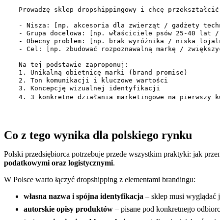
Prowadzę sklep dropshippingowy i chcę przekształcić
- Nisza: [np. akcesoria dla zwierząt / gadżety tech
- Grupa docelowa: [np. właściciele psów 25-40 lat /
- Obecny problem: [np. brak wyróżnika / niska lojal
- Cel: [np. zbudować rozpoznawalną markę / zwiększy
Na tej podstawie zaproponuj:

1. Unikalną obietnicę marki (brand promise)

2. Ton komunikacji i kluczowe wartości

3. Koncepcję wizualnej identyfikacji

4. 3 konkretne działania marketingowe na pierwszy k
Co z tego wynika dla polskiego rynku
Polski przedsiębiorca potrzebuje przede wszystkim praktyki: jak prz
podatkowymi oraz logistycznymi
.
W Polsce warto łączyć dropshipping z elementami brandingu:
własna nazwa i spójna identyfikacja
– sklep musi wyglądać j
autorskie opisy produktów
– pisane pod konkretnego odbiorc