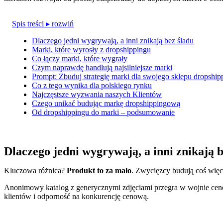
Spis treści
▸ rozwiń
Dlaczego jedni wygrywają, a inni znikają bez śladu
Marki, które wyrosły z dropshippingu
Co łączy marki, które wygrały
Czym naprawdę handlują najsilniejsze marki
Prompt: Zbuduj strategię marki dla swojego sklepu dropshi
Co z tego wynika dla polskiego rynku
Najczęstsze wyzwania naszych Klientów
Czego unikać budując markę dropshippingową
Od dropshippingu do marki – podsumowanie
Dlaczego jedni wygrywają, a inni znikają b
Kluczowa różnica?
Produkt to za mało
. Zwycięzcy budują coś więc
Anonimowy katalog z generycznymi zdjęciami przegra w wojnie ceno
klientów i odporność na konkurencję cenową.