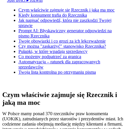
Spis treści
▸ rozwiń
Czym właściwie zajmuje się Rzecznik i jaką ma moc
Kiedy konsument trafia do Rzecznika
Jak napisać odpowiedź, która nie zaszkodzi Twojej
sprawie
Prompt AI: Błyskawiczny generator odpowiedzi na
pismo Rzecznika
Twoje obowiązki i co grozi za ich lekceważenie
Czy można "zaskarżyć" stanowisko Rzecznika?
Pułapki, w które wpadają sprzedawcy
Co możemy podpatrzeć za granicą
Automatyzacja – ratunek dla zapracowanych
sprzedawców
Twoja lista kontrolna po otrzymaniu pisma
Czym właściwie zajmuje się Rzecznik i
jaką ma moc
W Polsce mamy ponad 370 rzeczników praw konsumenta
(UOKiK), zatrudnianych przez starostów i prezydentów miast. Ich
codzienne zadania obejmują mediację między klientami a firmami,