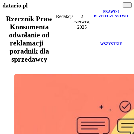
datario
.pl
PRAWO I
Redakcja
2
BEZPIECZEŃSTWO
Rzecznik Praw
czerwca,
Konsumenta
2025
odwołanie od
reklamacji –
WSZYSTKIE
poradnik dla
sprzedawcy