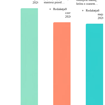
staniesz przed…
2026
która z czasem…
Redakcja
9
Redakcja
6
czerwca
maja
2026
2026