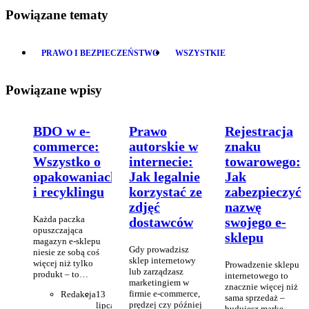
Powiązane tematy
PRAWO I BEZPIECZEŃSTWO
WSZYSTKIE
Powiązane wpisy
BDO w e-
Prawo
Rejestracja
commerce:
autorskie w
znaku
Wszystko o
internecie:
towarowego:
opakowaniach
Jak legalnie
Jak
i recyklingu
korzystać ze
zabezpieczyć
zdjęć
nazwę
Każda paczka
dostawców
swojego e-
opuszczająca
sklepu
magazyn e-sklepu
Gdy prowadzisz
niesie ze sobą coś
sklep internetowy
więcej niż tylko
Prowadzenie sklepu
lub zarządzasz
produkt – to…
internetowego to
marketingiem w
znacznie więcej niż
firmie e-commerce,
Redakcja
13
sama sprzedaż –
prędzej czy później
lipca
budujesz markę,