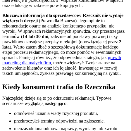
interwencje u przedsiębiorców, wsparcie konsumentów w sądach
oraz edukację w zakresie praw kupujących.
Kluczowa informacja dla sprzedawców: Rzecznik nie wydaje
wiążących decyzji
(Prawo dla Biznesu). Jego opinie to
rekomendacje oparte na analizie konkretnego przypadku, nie
wyroki. W sprawach reklamacyjnych sprawdza, czy przestrzegasz
terminów (
14 lub 30 dni
, zależnie od podstawy prawnej) i czy
prawidłowo stosujesz przepisy o rękojmi (obowiązującej przez
2
lata
). Warto zatem dbać o szczegółową dokumentację każdego
etapu procesu reklamacyjnego, co może pomóc w ewentualnych
sporach. Pamiętaj również, że odpowiednia strategia, jak
growth
marketing dla małych firm
, może zwiększyć Twoje szanse na
zadowolenie klientów oraz ich lojalność. Inwestując w rozwój
takich umiejętności, zyskasz przewagę konkurencyjną na rynku.
Kiedy konsument trafia do Rzecznika
Najczęściej dzieje się to po odrzuceniu reklamacji. Typowe
scenariusze wyglądają następująco:
odmówiłeś uznania wady fizycznej produktu,
przekroczyłeś terminy odpowiedzi na zgłoszenie,
nieuzasadniona odmowa naprawy, wymiany lub zwrotu