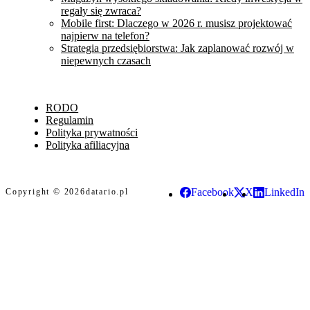
regały się zwraca?
Mobile first: Dlaczego w 2026 r. musisz projektować
najpierw na telefon?
Strategia przedsiębiorstwa: Jak zaplanować rozwój w
niepewnych czasach
RODO
Regulamin
Polityka prywatności
Polityka afiliacyjna
Facebook
X
LinkedIn
Copyright © 2026
datario.pl