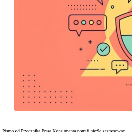
Pismo od Rzecznika Praw Konsumenta potrafi nieźle zestresować