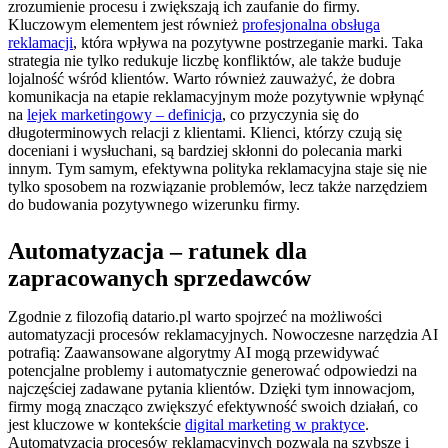
zrozumienie procesu i zwiększają ich zaufanie do firmy.
Kluczowym elementem jest również
profesjonalna obsługa
reklamacji
, która wpływa na pozytywne postrzeganie marki. Taka
strategia nie tylko redukuje liczbę konfliktów, ale także buduje
lojalność wśród klientów. Warto również zauważyć, że dobra
komunikacja na etapie reklamacyjnym może pozytywnie wpłynąć
na
lejek marketingowy – definicja
, co przyczynia się do
długoterminowych relacji z klientami. Klienci, którzy czują się
doceniani i wysłuchani, są bardziej skłonni do polecania marki
innym. Tym samym, efektywna polityka reklamacyjna staje się nie
tylko sposobem na rozwiązanie problemów, lecz także narzędziem
do budowania pozytywnego wizerunku firmy.
Automatyzacja – ratunek dla
zapracowanych sprzedawców
Zgodnie z filozofią datario.pl warto spojrzeć na możliwości
automatyzacji procesów reklamacyjnych. Nowoczesne narzędzia AI
potrafią: Zaawansowane algorytmy AI mogą przewidywać
potencjalne problemy i automatycznie generować odpowiedzi na
najczęściej zadawane pytania klientów. Dzięki tym innowacjom,
firmy mogą znacząco zwiększyć efektywność swoich działań, co
jest kluczowe w kontekście
digital marketing w praktyce
.
Automatyzacja procesów reklamacyjnych pozwala na szybsze i