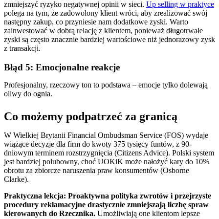
zmniejszyć ryzyko negatywnej opinii w sieci.
Up selling w praktyce
polega na tym, że zadowolony klient wróci, aby zrealizować swój
następny zakup, co przyniesie nam dodatkowe zyski. Warto
zainwestować w dobrą relację z klientem, ponieważ długotrwałe
zyski są często znacznie bardziej wartościowe niż jednorazowy zysk
z transakcji.
Błąd 5: Emocjonalne reakcje
Profesjonalny, rzeczowy ton to podstawa – emocje tylko dolewają
oliwy do ognia.
Co możemy podpatrzeć za granicą
W Wielkiej Brytanii Financial Ombudsman Service (FOS) wydaje
wiążące decyzje dla firm do kwoty 375 tysięcy funtów, z 90-
dniowym terminem rozstrzygnięcia (Citizens Advice). Polski system
jest bardziej polubowny, choć UOKiK może nałożyć kary do 10%
obrotu za zbiorcze naruszenia praw konsumentów (Osborne
Clarke).
Praktyczna lekcja: Proaktywna polityka zwrotów i przejrzyste
procedury reklamacyjne drastycznie zmniejszają liczbę spraw
kierowanych do Rzecznika.
Umożliwiają one klientom lepsze