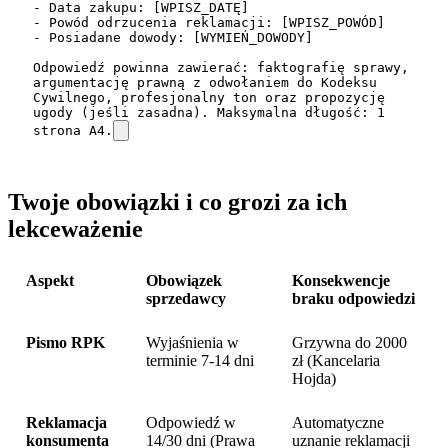
- Data zakupu: [WPISZ_DATĘ]

- Powód odrzucenia reklamacji: [WPISZ_POWÓD]

- Posiadane dowody: [WYMIEŃ_DOWODY]

Odpowiedź powinna zawierać: faktografię sprawy, 
argumentację prawną z odwołaniem do Kodeksu 
Cywilnego, profesjonalny ton oraz propozycję 
ugody (jeśli zasadna). Maksymalna długość: 1 
strona A4.
Twoje obowiązki i co grozi za ich
lekceważenie
Aspekt
Obowiązek
Konsekwencje
sprzedawcy
braku odpowiedzi
Pismo RPK
Wyjaśnienia w
Grzywna do 2000
terminie 7-14 dni
zł (Kancelaria
Hojda)
Reklamacja
Odpowiedź w
Automatyczne
konsumenta
14/30 dni (Prawa
uznanie reklamacji