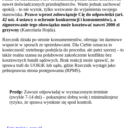
nawet doświadczonych przedsiębiorców. Warto jednak zachować
spokój – to nie wyrok, tylko wezwanie do wyjaśnienia swojego
stanowiska.
Prawo wprost zobowiązuje Cię do odpowiedzi (art.
42 ust. 4 ustawy o ochronie konkurencji i konsumentów), a
zignorowanie tego obowiązku może kosztować nawet 2000 zł
grzywny
(Kancelaria Hojda).
Rzecznik działa po stronie konsumententów, oferując im darmowe
wsparcie w sporach ze sprzedawcami. Dla Ciebie oznacza to
konieczność rzetelnego podejścia do procedur, ale patrz szerzej – to
także realna szansa na polubowne zakończenie konfliktu bez
kosztownych batalii sądowych. Brak reakcji może sprawić, że
sprawa trafi do UOKiK lub sądu, gdzie Rzecznik wystąpi jako
pełnoprawna strona postępowania (RPMS).
Protip
: Zawsze odpowiadaj w wyznaczonym terminie
(zwykle 7-14 dni) – pokazujesz dobrą wolę i minimalizujesz
ryzyko, że sprawa wymknie się spod kontroli.