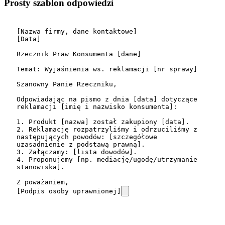
Prosty szablon odpowiedzi
[Nazwa firmy, dane kontaktowe]

[Data]

Rzecznik Praw Konsumenta [dane]

Temat: Wyjaśnienia ws. reklamacji [nr sprawy]

Szanowny Panie Rzeczniku,

Odpowiadając na pismo z dnia [data] dotyczące 
reklamacji [imię i nazwisko konsumenta]:

1. Produkt [nazwa] został zakupiony [data].

2. Reklamację rozpatrzyliśmy i odrzuciliśmy z 
następujących powodów: [szczegółowe 
uzasadnienie z podstawą prawną].

3. Załączamy: [lista dowodów].

4. Proponujemy [np. mediację/ugodę/utrzymanie 
stanowiska].

Z poważaniem,

[Podpis osoby uprawnionej]