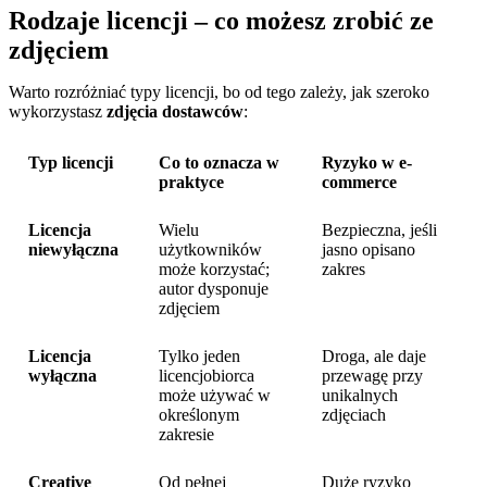
Rodzaje licencji – co możesz zrobić ze
zdjęciem
Warto rozróżniać typy licencji, bo od tego zależy, jak szeroko
wykorzystasz
zdjęcia dostawców
:
Typ licencji
Co to oznacza w
Ryzyko w e-
praktyce
commerce
Licencja
Wielu
Bezpieczna, jeśli
niewyłączna
użytkowników
jasno opisano
może korzystać;
zakres
autor dysponuje
zdjęciem
Licencja
Tylko jeden
Droga, ale daje
wyłączna
licencjobiorca
przewagę przy
może używać w
unikalnych
określonym
zdjęciach
zakresie
Creative
Od pełnej
Duże ryzyko