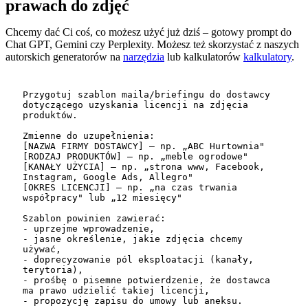
prawach do zdjęć
Chcemy dać Ci coś, co możesz użyć już dziś – gotowy prompt do
Chat GPT, Gemini czy Perplexity. Możesz też skorzystać z naszych
autorskich generatorów na
narzędzia
lub kalkulatorów
kalkulatory
.
Przygotuj szablon maila/briefingu do dostawcy 
dotyczącego uzyskania licencji na zdjęcia 
produktów. 

Zmienne do uzupełnienia:

[NAZWA FIRMY DOSTAWCY] – np. „ABC Hurtownia"

[RODZAJ PRODUKTÓW] – np. „meble ogrodowe"

[KANAŁY UŻYCIA] – np. „strona www, Facebook, 
Instagram, Google Ads, Allegro"

[OKRES LICENCJI] – np. „na czas trwania 
współpracy" lub „12 miesięcy"

Szablon powinien zawierać:

- uprzejme wprowadzenie,

- jasne określenie, jakie zdjęcia chcemy 
używać,

- doprecyzowanie pól eksploatacji (kanały, 
terytoria),

- prośbę o pisemne potwierdzenie, że dostawca 
ma prawo udzielić takiej licencji,

- propozycję zapisu do umowy lub aneksu.
