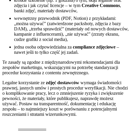
krótkie szkolenie (np. 1 godzina) o tym, skąd legalnie brać
zdjęcia i jak czytać licencje – w tym
Creative Commons
,
banki zdjęć, materiały dostawców,
wewnętrzny przewodnik (PDF, Notion) z przykładami:
„można używać” (zatwierdzone packshoty, zdjęcia z bazy
DAM), „trzeba sprawdzić” (materiały od nowych dostawców,
kampanie z influencerami), „nie używać” (zrzuty ekranu,
cudze grafiki z social media),
jedna osoba odpowiedzialna za
compliance zdjęciowe
–
nawet jeśli to tylko część jej zadań.
Te zasady są zgodne z międzynarodowymi rekomendacjami dla
zespołów marketingu, wskazującymi na potrzebę standaryzacji
procedur korzystania z contentu zewnętrznego.
Legalne korzystanie ze
zdjęć dostawców
wymaga świadomości
prawnej, jasnych umów i prostych procedur weryfikacji. Nie chodzi
o komplikowanie pracy, lecz o zmniejszenie ryzyka i zwiększenie
pewności, że materiały, które publikujesz, naprawdę możesz
używać. Postaw na transparentność, dokumentację i edukację
zespołu – to najmniejszy koszt w porównaniu z potencjalnymi
roszczeniami i stratami wizerunkowymi.