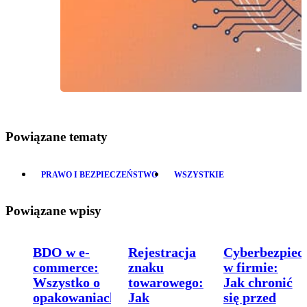
Powiązane tematy
PRAWO I BEZPIECZEŃSTWO
WSZYSTKIE
Powiązane wpisy
BDO w e-
Rejestracja
Cyberbezpiec
commerce:
znaku
w firmie:
Wszystko o
towarowego:
Jak chronić
opakowaniach
Jak
się przed