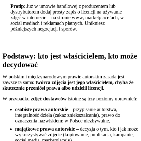
Protip
: Już w umowie handlowej z producentem lub
dystrybutorem dodaj prosty zapis o licencji na używanie
zdjęć w internecie – na stronie www, marketplace’ach, w
social mediach i reklamach płatnych. Unikniesz
późniejszych negocjacji i sporów.
Podstawy: kto jest właścicielem, kto może
decydować
W polskim i międzynarodowym prawie autorskim zasada jest
zawsze ta sama:
twórca zdjęcia jest jego właścicielem, chyba że
skutecznie przeniósł prawa albo udzielił licencji.
W przypadku
zdjęć dostawców
istotne są trzy poziomy uprawnień:
osobiste prawa autorskie
– przypisanie autorstwa,
integralność dzieła (zakaz zniekształcania), prawo do
oznaczenia nazwiskiem; w Polsce niezbywalne,
majątkowe prawa autorskie
– decyzja o tym, kto i jak może
wykorzystywać zdjęcie (kopiowanie, publikacja, kampanie,
social media, marketplace’y),