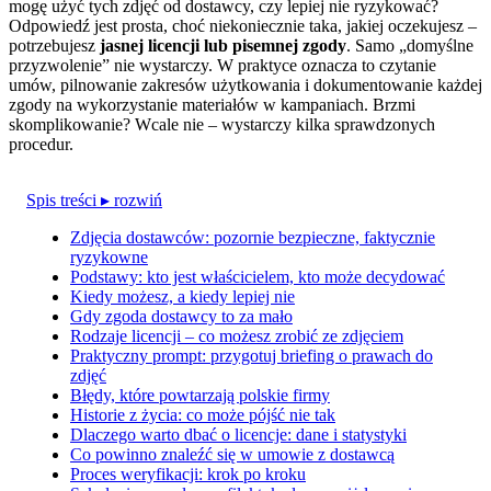
mogę użyć tych zdjęć od dostawcy, czy lepiej nie ryzykować?
Odpowiedź jest prosta, choć niekoniecznie taka, jakiej oczekujesz –
potrzebujesz
jasnej licencji lub pisemnej zgody
. Samo „domyślne
przyzwolenie” nie wystarczy. W praktyce oznacza to czytanie
umów, pilnowanie zakresów użytkowania i dokumentowanie każdej
zgody na wykorzystanie materiałów w kampaniach. Brzmi
skomplikowanie? Wcale nie – wystarczy kilka sprawdzonych
procedur.
Spis treści
▸ rozwiń
Zdjęcia dostawców: pozornie bezpieczne, faktycznie
ryzykowne
Podstawy: kto jest właścicielem, kto może decydować
Kiedy możesz, a kiedy lepiej nie
Gdy zgoda dostawcy to za mało
Rodzaje licencji – co możesz zrobić ze zdjęciem
Praktyczny prompt: przygotuj briefing o prawach do
zdjęć
Błędy, które powtarzają polskie firmy
Historie z życia: co może pójść nie tak
Dlaczego warto dbać o licencje: dane i statystyki
Co powinno znaleźć się w umowie z dostawcą
Proces weryfikacji: krok po kroku