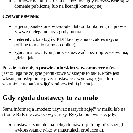
darmowe banki (np. CC0) – możliwe, gdy rzeczywiście są w
domenie publicznej lub na licencji komercyjnej.
Czerwone światło:
zdjęcia „znalezione w Google” lub od konkurencji – prawie
zawsze nielegalne bez zgody autora,
materiały z katalogów PDF bez pytania o zakres użycia
(offline to nie to samo co online),
zgoda mailowa typu „możesz używać” bez doprecyzowania,
gdzie i jak.
Polskie materiały o
prawie autorskim w e-commerce
mówią
jasno: legalne zdjęcie produktowe w sklepie to takie, które jest
własne, udostępnione przez dostawcę z wyraźną zgodą lub
zakupione w banku zdjęć z odpowiednią licencją.
Gdy zgoda dostawcy to za mało
Sama informacja „możesz używać naszych zdjęć” w mailu lub na
stronie B2B nie zawsze wystarczy. Ryzyko pojawia się, gdy:
dostawca sam nie ma pełnych praw (np. fotograf zastrzegł
wykorzystanie tylko w materiałach producenta),