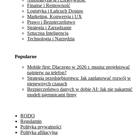
Finanse i Rentowność
Logistyka i Łańcuch Dostaw
Marketing, Konwersja i UX
Prawo i Bezpieczeństwo
Strategia i Zarządzanie
Sztuczna Inteligencja
Technologia i Narzędzia
Popularne
Mobile first: Dlaczego w 2026 r. musisz projektować
najpierw na telefon?
Strategia przedsiębiorstwa: Jak zaplanować rozwój w
niepewnych czasach
Bezpieczeństwo danych w dobie AI: Jak nie nakarmić
modeli tajemnicami firmy
RODO
Regulamin
Polityka prywatności
Polityka afiliacyjna