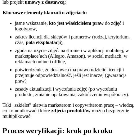
lub projekt
umowy z dostawcą
:
Kluczowe elementy klauzuli o zdjęciach:
jasne wskazanie,
kto jest właścicielem praw
do zdjęć i
logotypów,
zakres licencji dla sklepów i partnerów (rodzaj, terytorium,
czas,
pola eksploatacji
),
zgoda na użycie zdjęć: na stronie i w aplikacji mobilnej, w
marketplace’ach (Allegro, Amazon), w social mediach, w
reklamach online i offline,
potwierdzenie, że dostawca ma prawo udzielić licencji i
przejmuje odpowiedzialność, jeśli jest inaczej (gwarancja
praw),
zasady aktualizacji i wycofania zdjęć (po wycofaniu
produktu, zmianie opakowania, zakończeniu współpracy).
Taki „szkielet” ułatwia marketerom i copywriterom pracę – wiedzą,
co komunikować i które
zdjęcia produktów
można bezpiecznie
multiplikować.
Proces weryfikacji: krok po kroku