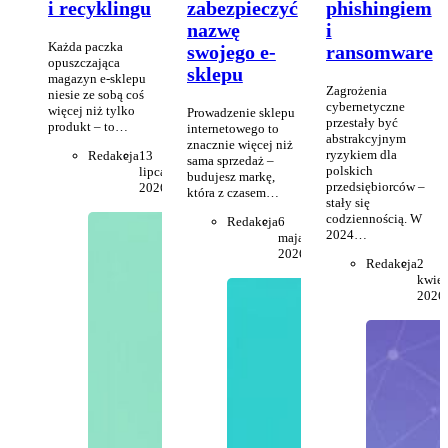
i recyklingu
zabezpieczyć
phishingiem
nazwę
i
Każda paczka
swojego e-
ransomware
opuszczająca
sklepu
magazyn e-sklepu
Zagrożenia
niesie ze sobą coś
cybernetyczne
więcej niż tylko
Prowadzenie sklepu
przestały być
produkt – to…
internetowego to
abstrakcyjnym
znacznie więcej niż
ryzykiem dla
Redakcja
13
sama sprzedaż –
polskich
lipca
budujesz markę,
przedsiębiorców –
2026
która z czasem…
stały się
codziennością. W
Redakcja
6
2024…
maja
2026
Redakcja
2
kwiet
2026