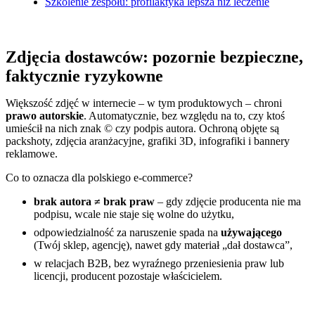
Szkolenie zespołu: profilaktyka lepsza niż leczenie
Zdjęcia dostawców: pozornie bezpieczne,
faktycznie ryzykowne
Większość zdjęć w internecie – w tym produktowych – chroni
prawo autorskie
. Automatycznie, bez względu na to, czy ktoś
umieścił na nich znak © czy podpis autora. Ochroną objęte są
packshoty, zdjęcia aranżacyjne, grafiki 3D, infografiki i bannery
reklamowe.
Co to oznacza dla polskiego e-commerce?
brak autora ≠ brak praw
– gdy zdjęcie producenta nie ma
podpisu, wcale nie staje się wolne do użytku,
odpowiedzialność za naruszenie spada na
używającego
(Twój sklep, agencję), nawet gdy materiał „dał dostawca”,
w relacjach B2B, bez wyraźnego przeniesienia praw lub
licencji, producent pozostaje właścicielem.