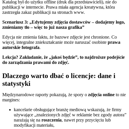
Katalog był do użytku offline (druk dla przedstawicieli), nie do
publikacji w internecie. Prawa miała agencja kreatywna, która
zastrzegła zakaz publikacji na stronach www.
Scenariusz 3: „Edytujemy zdjęcia dostawców – dodajemy logo,
zmieniamy tło – więc to już nasza grafika”
Edycja nie zmienia faktu, że bazowe zdjęcie jest chronione. Co
więcej, integralne zniekształcanie może naruszać osobiste
prawa
autorskie fotografa
.
Lekcja? Zakładanie, że „jakoś będzie”, to najdroższe podejście
do zarządzania prawami do zdjęć.
Dlaczego warto dbać o licencje: dane i
statystyki
Międzynarodowe raporty pokazują, że spory o
zdjęcia online
to nie
margines:
kancelarie obsługujące branżę mediową wskazują, że firmy
używające „znalezionych zdjęć w reklamie bez zgody autora”
narażają się na
roszczenia
, nawet przy przycięciu lub
modyfikacji materiału,