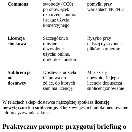
Commons
swobody (CC0)
pomyłki przy
po obowiązek
wariantach NC/ND
oznaczenia autora
i zakaz użycia
komercyjnego
Licencja
Szczegółowo
Ryzyko przy
stockowa
opisane
dalszej dystrybucji
dozwolone
plików partnerom
użycia: online,
druk, ilość odsłon
Sublicencja
Dostawca udziela
Musisz się
od
Ci prawa do
upewnić, że jego
dostawcy
zdjęć, do których
licencja dopuszcza
sam ma licencję
sublicencjonowanie
W relacjach sklep–dostawca najczęściej spotkasz
licencję
niewyłączną
lub
sublicencję
. Kluczowe jest ich udokumentowanie
i doprecyzowanie zakresu.
Praktyczny prompt: przygotuj briefing o