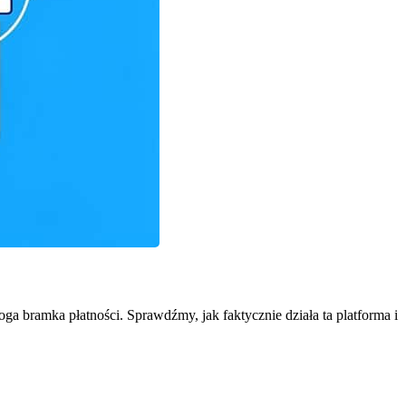
ga bramka płatności. Sprawdźmy, jak faktycznie działa ta platforma i