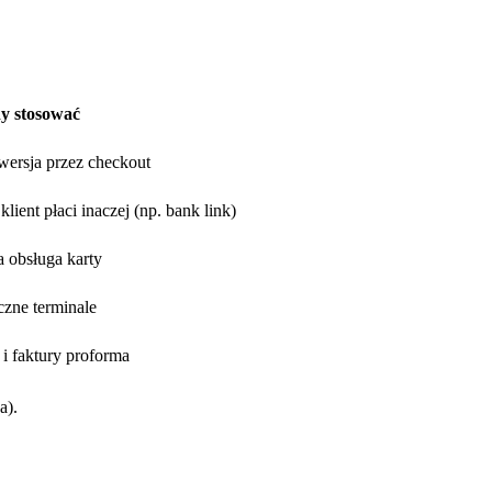
y stosować
ersja przez checkout
lient płaci inaczej (np. bank link)
a obsługa karty
czne terminale
i faktury proforma
a).