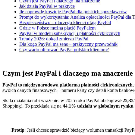
Czym jest PayPal i dlaczego ma znaczenie
Jak działa PayPal w praktyce
Ile naprawdę kosztuje PayPal dla polskich sprzedawców
Prompt do wykorzystania: Analiza opłacalności PayPal dla 
Bezpieczeństwo – dlaczego klienci ufają PayPal
Gdzie w Polsce można płacić PayPalem
PayPal w modelu subskrypcji i płatności cyklicznych
Trendy 2026: dokąd zmierza PayPal
Dla kogo PayPal ma sens – praktyczny przewodnik
Czy warto oferować PayPal polskim klientom?
Czym jest PayPal i dlaczego ma znaczenie
PayPal to międzynarodowa platforma płatności elektronicznych
,
swoich danych finansowych – numeru karty czy detali konta bankowe
Skala działania robi wrażenie: w 2025 roku PayPal obsługiwał
25,35
Shopping). To przekłada się na
44,1% udziału w globalnym rynku p
Protip
: Jeśli chcesz sprawdzić bieżący wolumen transakcji PayP