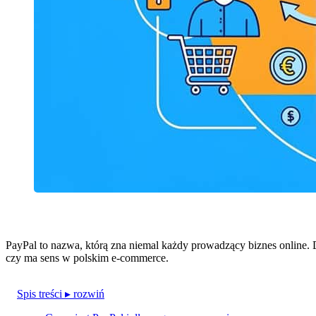
PayPal to nazwa, którą zna niemal każdy prowadzący biznes online. D
czy ma sens w polskim e-commerce.
Spis treści
▸ rozwiń