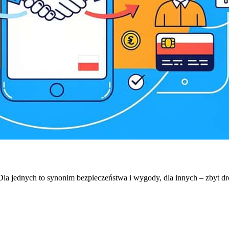
la jednych to synonim bezpieczeństwa i wygody, dla innych – zbyt dro